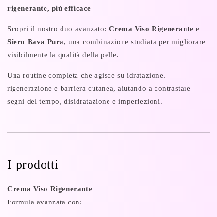
rigenerante, più efficace
Bava
Bava
Pura
Pura
Scopri il nostro duo avanzato:
Crema Viso Rigenerante
e
al
al
100%
100%
Siero Bava Pura
, una combinazione studiata per migliorare
-
-
visibilmente la qualità della pelle.
LA
LA
BASE
BASE
Una routine completa che agisce su idratazione,
DELLA
DELLA
rigenerazione e barriera cutanea, aiutando a contrastare
SKIN
SKIN
CARE
CARE
segni del tempo, disidratazione e imperfezioni.
PER
PER
TUTTI
TUTTI
I
I
TIPI
TIPI
DI
DI
I prodotti
PELLE
PELLE
Crema Viso Rigenerante
Formula avanzata con: