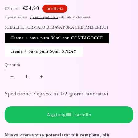
Prezzo
Prezzo
€64,90
€75,90
In offerta
di
di
Imposte incluse.
Spese di spedizione
calcolate al check-out.
listino
vendita
SCEGLI IL FORMATO DI BAVA PURA CHE PREFERISCI
Crema + bava pura 30ml con CONTAGOCCE
crema + bava pura 50ml SPRAY
Quantità
Diminuisci
Aumenta
quantità
quantità
per
per
Spedizione Express in 1/2 giorni lavorativi
Crema
Crema
viso
viso
Idratante
Idratante
Aggiungi al carrello
e
e
Rigenerante
Rigenerante
Antiage
Antiage
Nuova crema viso potenziata: più completa, più
+
+