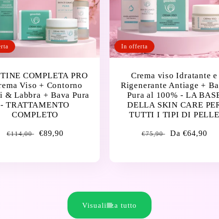
erta
In offerta
TINE COMPLETA PRO
Crema viso Idratante e
rema Viso + Contorno
Rigenerante Antiage + B
i & Labbra + Bava Pura
Pura al 100% - LA BAS
- TRATTAMENTO
DELLA SKIN CARE PE
COMPLETO
TUTTI I TIPI DI PELL
Prezzo
Prezzo
€89,90
Prezzo
Prezzo
Da €64,90
€114,00
€75,90
di
di
di
di
listino
vendita
listino
vendita
Visualizza tutto