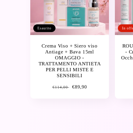
Esaurito
In off
Crema Viso + Siero viso
ROU
Antiage + Bava 15ml
- C
OMAGGIO -
Occh
TRATTAMENTO ANTIETA
PER PELLI MISTE E
SENSIBILI
Prezzo
Prezzo
€89,90
€114,00
di
di
listino
vendita