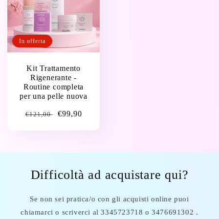
In offerta
Kit Trattamento
Rigenerante -
Routine completa
per una pelle nuova
Prezzo
Prezzo
€99,90
€121,00
di
di
listino
vendita
Difficoltà ad acquistare qui?
Se non sei pratica/o con gli acquisti online puoi
chiamarci o scriverci al 3345723718 o 3476691302 .