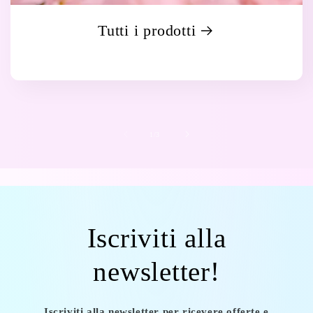
Tutti i prodotti
su
1
/
3
Iscriviti alla
newsletter!
Iscriviti alla newsletter per ricevere offerte e