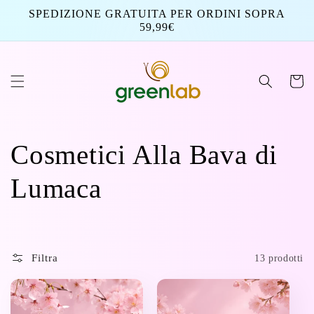
Vai
SPEDIZIONE GRATUITA PER ORDINI SOPRA
direttamente
59,99€
ai contenuti
Carrello
C
Cosmetici Alla Bava di
o
Lumaca
l
l
Filtra
13 prodotti
e