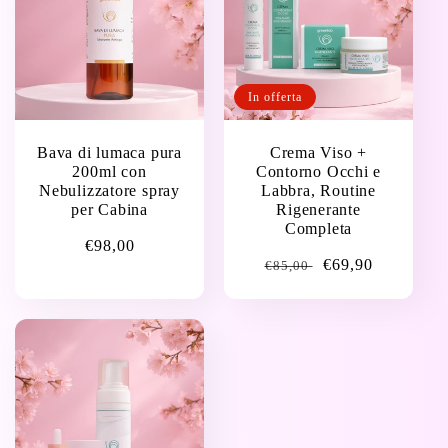
In offerta
Bava di lumaca pura
Crema Viso +
200ml con
Contorno Occhi e
Nebulizzatore spray
Labbra, Routine
per Cabina
Rigenerante
Completa
Prezzo
€98,00
Prezzo
Prezzo
€69,90
€85,00
di
di
di
listino
listino
vendita