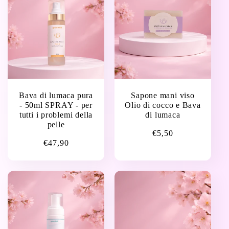
Bava di lumaca pura
Sapone mani viso
- 50ml SPRAY - per
Olio di cocco e Bava
tutti i problemi della
di lumaca
pelle
Prezzo
€5,50
Prezzo
€47,90
di
di
listino
listino