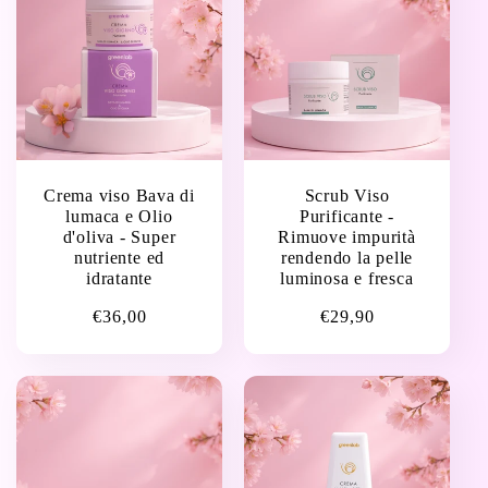
Crema viso Bava di
Scrub Viso
lumaca e Olio
Purificante -
d'oliva - Super
Rimuove impurità
nutriente ed
rendendo la pelle
idratante
luminosa e fresca
Prezzo
€36,00
Prezzo
€29,90
di
di
listino
listino