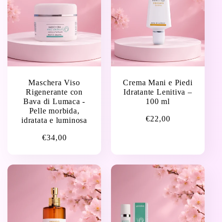
Maschera Viso
Crema Mani e Piedi
Rigenerante con
Idratante Lenitiva –
Bava di Lumaca -
100 ml
Pelle morbida,
Prezzo
€22,00
idratata e luminosa
di
Prezzo
€34,00
listino
di
listino