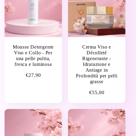
Mousse Detergente
Crema Viso e
Viso e Collo - Per
Décolleté
una pelle pulita,
Rigenerante -
fresca e luminosa
Idratazione e
Antiage in
Prezzo
€27,90
Profondità per pelli
grasse
di
listino
Prezzo
€55,00
di
listino