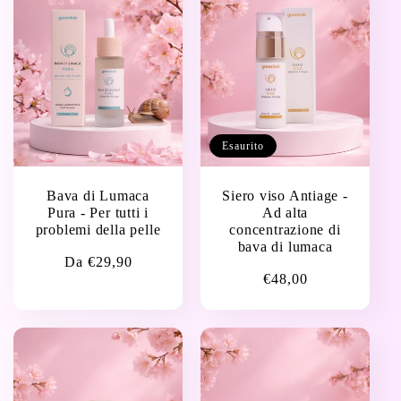
z
i
o
n
Esaurito
e
Bava di Lumaca
Siero viso Antiage -
Pura - Per tutti i
Ad alta
:
problemi della pelle
concentrazione di
bava di lumaca
Prezzo
Da €29,90
Prezzo
€48,00
di
di
listino
listino